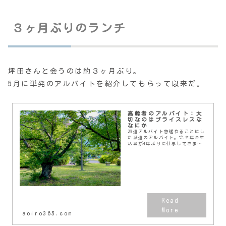
３ヶ月ぶりのランチ
坪田さんと会うのは約３ヶ月ぶり。
5月に単発のアルバイトを紹介してもらって以来だ。
高齢者のアルバイト：大
切なのはプライスレスな
なにか
派遣アルバイト急遽やることにし
た派遣のアルバイト。完全年金生
活者が4年ぶりに仕事してきまし
た。某通信系企業のコールセンタ
ーに勤務していた時と同じ早朝の
電車に乗り、なんだか懐かしいな
ーと思いながら。場所...
aoiro365.com