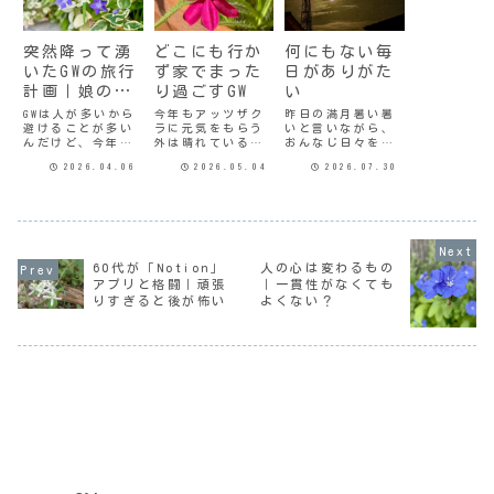
突然降って湧
どこにも行か
何にもない毎
いたGWの旅行
ず家でまった
日がありがた
計画｜娘の気
り過ごすGW
い
遣い
GWは人が多いから
今年もアッツザク
昨日の満月暑い暑
避けることが多い
ラに元気をもらう
いと言いながら、
んだけど、今年は
外は晴れているも
おんなじ日々を繰
その前後に１泊で
のの風が強くて電
り返しているうち
2026.04.06
2026.05.04
2026.07.30
松江と出雲方面に
車も計画運休など
に7月ももう終わり
行こうかなと、ぼ
があったみたい
だ。こんななんに
んやり考えてい
だ。でも、なぜか
もない毎日がいか
た。数年前から
やけにわたしの暮
にありがたいか。
「行きたい所リス
らしはのんびりし
水が飲めてお風呂
ト」に入ってる所
ている。いつもと
に入れて、エアコ
だ。神社仏閣めぐ
同じ毎日休日の中
ンの効いた部屋に
60代が「Notion」
人の心は変わるもの
りをした時も「出
の1日なのに。昨日
いられるのが一瞬
アプリと格闘｜頑張
｜一貫性がなくても
雲大社に行こう」
の夜は雨で散歩に
にして当たり前で
りすぎると後が怖い
よくない？
と思ってたし、
行けなかったの
はなくなる。そん
『ばけばけ』にも
で、今朝は6時か
な現実が身に
影響...
ら...
染...