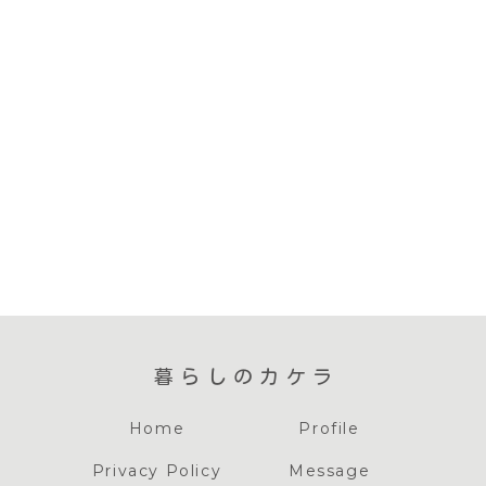
暮らしのカケラ
Home
Profile
Privacy Policy
Message