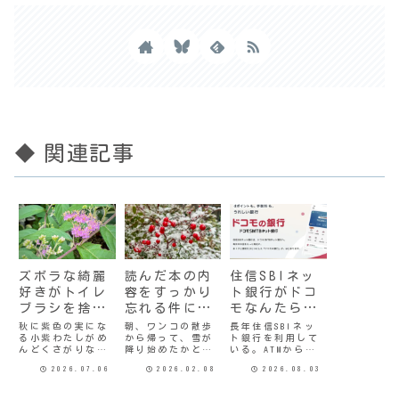
◆ 関連記事
ズボラな綺麗
読んだ本の内
住信SBIネッ
好きがトイレ
容をすっかり
ト銀行がドコ
ブラシを捨て
忘れる件につ
モなんたら銀
てみた
いて
行に変わった
秋に紫色の実にな
朝、ワンコの散歩
長年住信SBIネッ
る小紫わたしがめ
から帰って、雪が
ト銀行を利用して
件
んどくさがりなの
降り始めたかと思
いる。ATMからの
は、皆さまご存知
えばあっという間
入出金手数料無
2026.07.06
2026.02.08
2026.08.03
のとおり。めんど
に積もった。この
料、他行への振り
くさがりなのに、
地域では珍しいこ
込み手数料無料、
実は綺麗好き。い
とで、まだ音もな
多少の条件はある