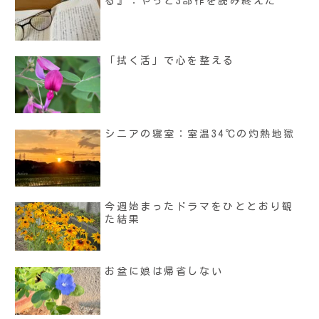
る』：やっと3部作を読み終えた
「拭く活」で心を整える
シニアの寝室：室温34℃の灼熱地獄
今週始まったドラマをひととおり観
た結果
お盆に娘は帰省しない