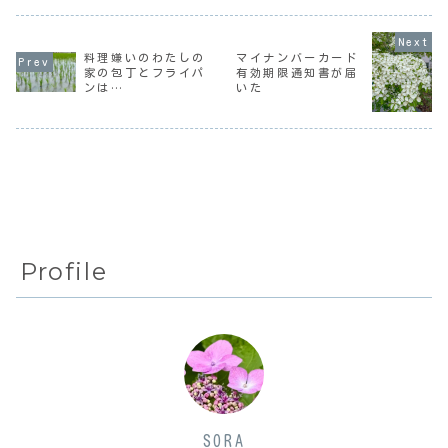
かに労力と時間を
く降り続いてい
けど、それほど頻
かけずに綺麗を保
る。読んでも読ん
繁に入出金も振り
つかを日々模索し
でも忘れる件毎日
込みもするわけじ
ている。仕事して
読書はしているけ
ゃないので、我が
料理嫌いのわたしの
マイナンバーカード
いた頃は「綺麗に
ど、読んでも読ん
家でも十分その恩
家の包丁とフライパ
有効期限通知書が届
保つ」なんてあま
でも忘れていくの
恵は受けている。
ンは…
いた
り考えてなかった
は自覚していた。
今では複数の口座
ような気がする
『架空犯』を読ん
に入金するの
な...
で...
が...
Profile
SORA