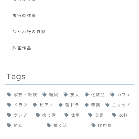
ま行の作家
や〜わ行の作家
外国作品
Tags
家族・親族
雑貨
友人
化粧品
カフェ
ドラマ
ピアノ
朝ドラ
音楽
エッセイ
ランチ
捨て活
仕事
美術
衣料
雑誌
拭く活
膠原病