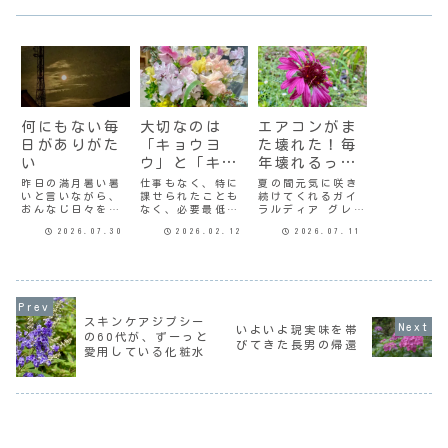
何にもない毎
大切なのは
エアコンがま
日がありがた
「キョウヨ
た壊れた！毎
い
ウ」と「キョ
年壊れるって
ウイク」
どういうこ
昨日の満月暑い暑
仕事もなく、特に
夏の間元気に咲き
いと言いながら、
課せられたことも
続けてくれるガイ
と？
おんなじ日々を繰
なく、必要最低限
ラルディア グレー
り返しているうち
の家事だけしてい
プセンセーション
2026.07.30
2026.02.12
2026.07.11
に7月ももう終わり
ると、だんだん籠
梅雨が明けた途端
だ。こんななんに
ってしまいがち。
に暑くなって、ノ
もない毎日がいか
わたしのように出
ーエアコンのわた
にありがたいか。
不精だと買い物に
しの部屋では夜寝
水が飲めてお風呂
行くのも面倒なの
苦しくなった。今
に入れて、エアコ
で、ついついネッ
年、母のリビング
ンの効いた部屋に
トでポチッとやっ
のエアコンを買い
スキンケアジプシー
いられるのが一瞬
てしまう。そうい
替えたので、その
いよいよ現実味を帯
の60代が、ずーっと
にして当たり前で
うことも、最近の
時にわたしの部屋
びてきた長男の帰還
愛用している化粧水
はなくなる。そん
鬱々とした気分の
にもついにエアコ
な現実が身に
原因になってる
ンを設置しよ
染...
か...
う...