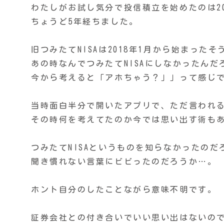
わたしがお試し気分で投信積立を始めたのは20
ちょうど5年経ちました。
旧つみたてNISAは2018年1月から始まったそ
あの時なんでつみたてNISAにしなかったんだ
今から考えると「アホちゃう？」」って感じ
当時面白半分で開いたアプリで、ただ言われ
その時何を考えてたのか今では思い出す術も
つみたてNISAというものを知らなかったのだ
聞き慣れない言葉にビビったのだろうか…。
ホント自分のしたことながら意味不明です。
証券会社との付き合いでいい思い出はないの