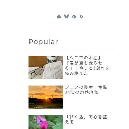
Popular
【シニアの本棚】
『君が夏を走らせ
る』：やっと3部作を
読み終えた
シニアの寝室：室温
34℃の灼熱地獄
「拭く活」で心を整
える
、