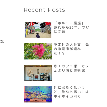
Recent Posts
『ホルモー燦燦』｜
あれから20年、つい
に完結
とな
予定外の大仕事｜母
の冷蔵庫が壊れ
た！？
月１カフェ活｜カフ
ェより海と美術館
外に出たくないけ
ど、急なお誘いには
ホイホイ出向く