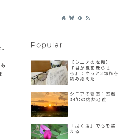
Popular
た。
【シニアの本棚】
があ
『君が夏を走らせ
る』：やっと3部作を
ま
読み終えた
シニアの寝室：室温
34℃の灼熱地獄
「拭く活」で心を整
える