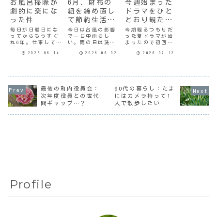
お風呂掃除が
6月、財布の
今週始まった
劇的に楽にな
紐を締め直し
ドラマをひと
った件
て節約生活を
とおり観た結
楽しむ
果
毎日が日曜日にな
今日は台風の影響
今期観るつもりだ
ってからもうすぐ
で一日中雨らし
った夏ドラマが始
丸6年。仕事してた
い。雨の日は洗濯
まったので初回を
頃に比べると随分
を休むので、朝が
観てみた。さよな
2026.06.14
2026.06.02
2026.07.12
時間があるはずな
ちょっとゆったり
らノワール元刑事
のに、いかに労せ
過ぎている。5月も
の黒木と、心理学
ず生活環境の綺麗
終わって、今月の
者の白石がどう犯
を保てるかを模索
予算計画を立てな
罪被害者に寄り添
している今日この
くちゃ、だ。想定
い支援していくの
ごろ。ズボラなわ
外の支出とかイベ
か。知識は豊富だ
最後の町内役員会：
60代の暮らし：たま
たしだけど、でき
ントとかあると、
けど空気読めない
次年度役員との世代
にはカメラ持って1
れば綺麗な環境に
ついつい「仕方な
感じの白石が、学
間ギャップ…？
人で散歩したい
身を置きたい。汚
いわ〜」と思って
問だけでは計り知
れをためると掃除
家計管理が杜撰に
れないことを黒木
する気がしな
なるよねぃ。な
から学んでいい
く...
ん...
バ...
Profile