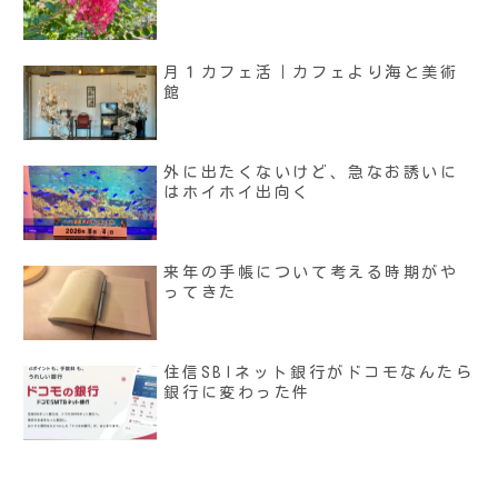
月１カフェ活｜カフェより海と美術
館
外に出たくないけど、急なお誘いに
はホイホイ出向く
来年の手帳について考える時期がや
ってきた
住信SBIネット銀行がドコモなんたら
銀行に変わった件