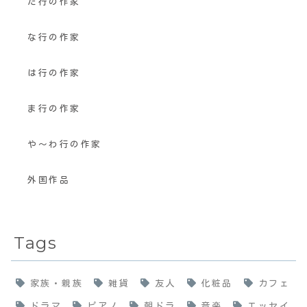
た行の作家
な行の作家
は行の作家
ま行の作家
や〜わ行の作家
外国作品
Tags
家族・親族
雑貨
友人
化粧品
カフェ
ドラマ
ピアノ
朝ドラ
音楽
エッセイ