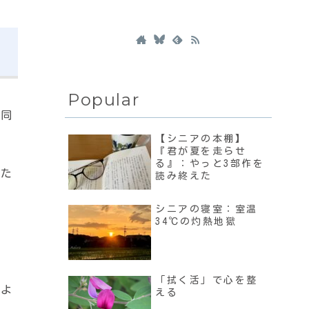
Popular
た同
【シニアの本棚】
『君が夏を走らせ
る』：やっと3部作を
った
読み終えた
シニアの寝室：室温
34℃の灼熱地獄
「拭く活」で心を整
すよ
える