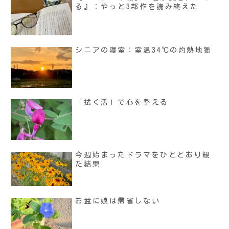
る』：やっと3部作を読み終えた
シニアの寝室：室温34℃の灼熱地獄
「拭く活」で心を整える
今週始まったドラマをひととおり観
た結果
お盆に娘は帰省しない