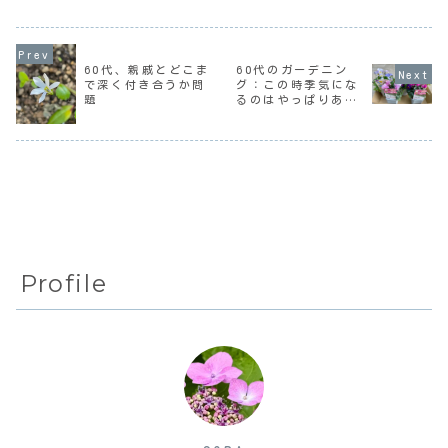
い。まぁ、暑いよ
ていたことがあ
冷蔵庫をお迎えし
りはいいんだけど
る。その一つが
た。アマ○ンで買
ね。先日届いたあ
「70になったら派
ったんだけど、搬
る情報誌に「脳ス
手なばーさんにな
出と搬入で業者さ
トレスを解消して
るぞ」ということ
んは四苦八苦。設
60代、親戚とどこま
60代のガーデニン
脳を元気に」とい
だ。70歳になって
置場所が2階なので
で深く付き合うか問
グ：この時季気にな
う記事が載ってい
から半年が過ぎ
大変だった。30年
題
るのはやっぱりあの
た。脳ストレスチ
た。果たして派手
前に引っ越してき
ェックリスト思っ
なばーさんにな
た...
子たち
て...
っ...
Profile