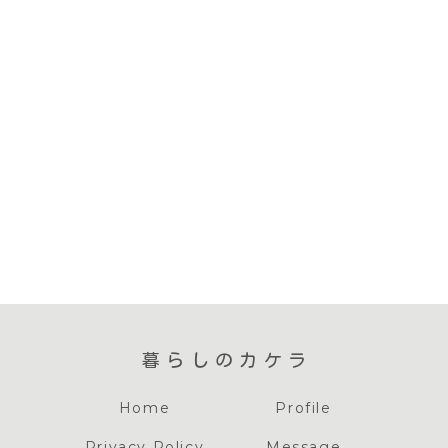
暮らしのカケラ
Home
Profile
Privacy Policy
Message