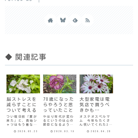
◆ 関連記事
脳ストレスを
70歳になった
大型家電は電
減らすことに
らやろうと思
気店で買うべ
ついて考える
っていたこと
きかも…
つい数日前「夏が
やはり年代が変わ
オステオスペルマ
来た」と、長袖シ
るというのは心の
ム 今年もたくさ
ャツはもう着ない
節目になるよう
ん咲いてくれた25
かと思ってタンス
で、70になる少し
年間共に過ごした
2026.05.23
2026.03.19
2026.04.28
にしまったのに。
前から「70歳にな
National冷蔵庫と
昨日も今日も寒
ったら…」と考え
お別れして新しい