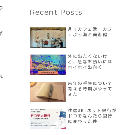
つ
Recent Posts
月１カフェ活｜カフ
が
ェより海と美術館
外に出たくないけ
ど、急なお誘いには
ホイホイ出向く
え
来年の手帳について
考える時期がやって
きた
住信SBIネット銀行が
ドコモなんたら銀行
に変わった件