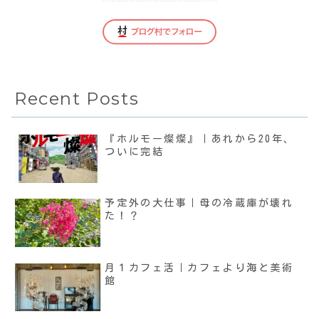
Recent Posts
『ホルモー燦燦』｜あれから20年、
ついに完結
予定外の大仕事｜母の冷蔵庫が壊れ
た！？
月１カフェ活｜カフェより海と美術
館