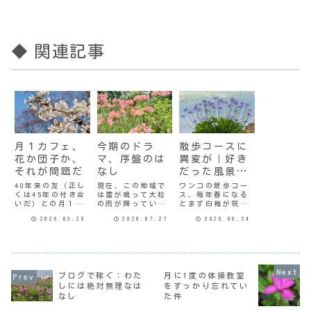
◆ 関連記事
月１カフェ、
今期のドラ
散歩コースに
花か団子か、
マ、序盤のは
異変が｜好き
それが問題だ
なし
だった風景と
悲しい別れ
40年来の友（正し
現在、この地域で
ワンコの散歩コー
くは45年の付き合
は雷が鳴って大粒
ス、毎年春になる
いだ）との月１回
の雨が降ってい
とまず白梅が咲
のカフェめぐり。
る。7月9日頃に梅
き、それが散り始
2026.03.28
2026.07.27
2026.06.24
ちょうど桜の季節
雨明けしてから初
める頃スモモが咲
ということもあっ
めての雨だ。開け
く。スモモの花を
て、お花見メイン
た窓から土の匂い
初めて見た時に
にしたかったとこ
が上がってくる。
は、真っ白で可憐
ろだけど。以前か
少しは暑さが和ら
で感動した。梅で
ら行ってみたいと
いでくれるといい
はなさそうだけど
ブログで稼ぐ：わた
月に1度の体操教室
思っていた所があ
けど。さて、見よ
何の花だろうと。
って、そこがどれ
うと思ってたドラ
現役で仕事してた
しには絶対無理なは
をすっかり忘れてい
くらい咲いてるか
マ、一応全部初回
頃は家と駅の往復
なし
た件
はわからない。全
は見終わった。既
で近所をゆっくり