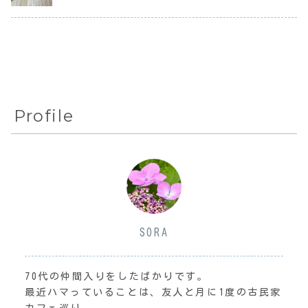
は普通に歩けるよ
スが終了すると。
間経つとかなり慣
常、ちょこっとファ
ロ
うになった。...
割引切符の販売は
れてきたわ。今は
ンタジー
3...
も...
Profile
SORA
70代の仲間入りをしたばかりです。
最近ハマっていることは、友人と月に1度の古民家