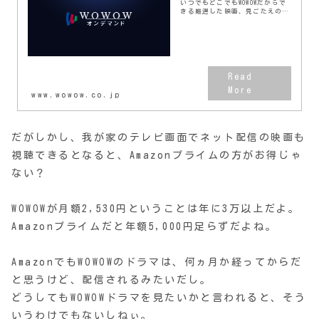
いつでもどこでもWOWOWだからで
きる厳選した映画、見ごたえのあ
るオリジナルドラマ、ここでしか
味わえない音楽ライブや試合中継
が楽しめる。
www.wowow.co.jp
だがしかし、我が家のテレビ画面でネット配信の映画も
視聴できるとなると、Amazonプライムの方がお得じゃ
ない？
WOWOWが月額2,530円ということは年に3万以上だよ。
Amazonプライムだと年額5,000円足らずだよね。
AmazonでもWOWOWのドラマは、何ヵ月か経ってからだ
と思うけど、配信されるみたいだし。
どうしてもWOWOWドラマを見たいかと言われると、そう
いうわけでもないしねぃ。