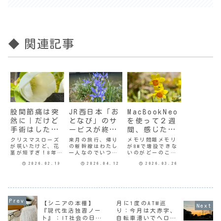
◆ 関連記事
股関節痛は突
JR西日本「お
MacBookNeo
然に｜だけど
となび」のサ
を使って２週
手術はしたく
ービスが終了
間、感じたこ
ない
していたとは
とアレコレ
クリスマスローズ
来月の旅行、帰り
メモリ問題メモリ
が咲いたけど、花
の新幹線はわたし
が8Mで増設できな
茎が短すぎ！8年前
一人なのでいつも
いのがどーのこー
に股関節に激痛が
のように「おとな
の言われてたけ
2026.02.19
2026.04.12
2026.03.26
はしり、整形外科
び」でチケット予
ど、わたしは動画
に行くと手術する
約しようとした
を編集するわけで
しかないと言われ
ら、予約画面に選
もなく音楽を作る
た。どうしても嫌
択肢が出てこな
わけでもないの
だったので、自分
い。GWは終わって
で、まったく関係
でいろいろ手を尽
るのに対象外の期
のない話だ。トラ
【シニアの本棚】
月に1度のATM巡
くしてなんとか手
間なのかしら…と
ックパッド問題チ
術は回避し、それ
思って調べてみる
ャッピーさんが言
『現代生活独習ノー
り：今月は大赤字、
から2年後ぐらいに
と、なんとサービ
ってたとおり２週
ト』：IT社会の日
自転車漕いでヘロヘ