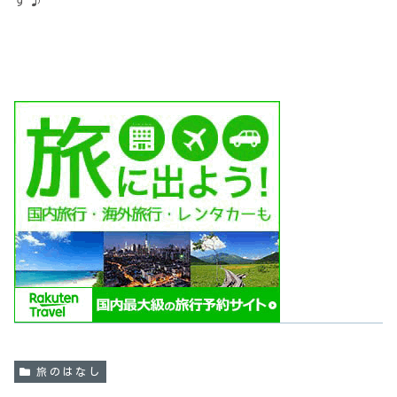
す♪
旅のはなし