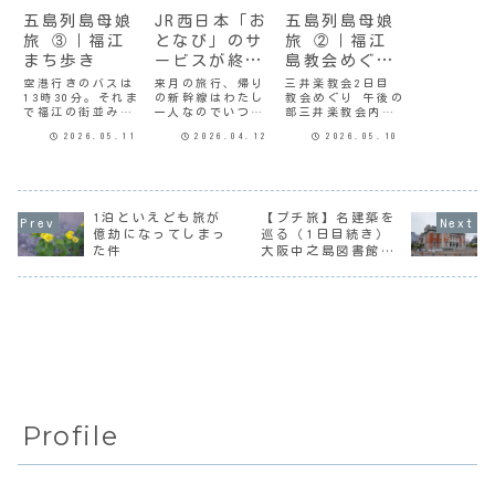
五島列島母娘
JR西日本「お
五島列島母娘
旅 ③｜福江
となび」のサ
旅 ②｜福江
まち歩き
ービスが終了
島教会めぐり
していたとは
（２）
空港行きのバスは
来月の旅行、帰り
三井楽教会2日目
13時30分。それま
の新幹線はわたし
教会めぐり 午後の
で福江の街並みを
一人なのでいつも
部三井楽教会内部
歩いてみようとい
のように「おとな
のステンドグラス
2026.05.11
2026.04.12
2026.05.10
うことになった。3
び」でチケット予
は地元のボランテ
日目 福江島 歴史
約しようとした
ィアが制作したも
散歩常灯鼻〜明人
ら、予約画面に選
ので、右側はキリ
堂〜六角井チェッ
択肢が出てこな
ストの誕生から復
クアウトを済ませ
い。GWは終わって
活まで、左側には
て荷物をホテルに
るのに対象外の期
五島のカトリック
1泊といえども旅が
【プチ旅】名建築を
預かってもらい、
間なのかしら…と
の歴史が描かれて
億劫になってしまっ
巡る（1日目続き）
到着した時に目の
思って調べてみる
いるそうだ。本当
た件
大阪中之島図書館と
前に見えた常灯鼻
と、なんとサービ
に地元の人々の信
中央公会堂
へ。福江城を築く
スが終了すると。
仰心が伝わってく
際に防波...
割引切符の販売は
るような、温...
3...
Profile