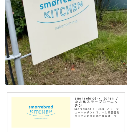
smorrebrod-kitchen /
中之島スモーブローキッ
チン
Smørrebrød KITCHEN（スモーブ
ローキッチン）は、中之島図書館
内にある北欧の郷土料理オープン
サンドSmørrebrød （スモーブロ
ー）をテーマにした健康的でシー
ズナルなローカルフードの…