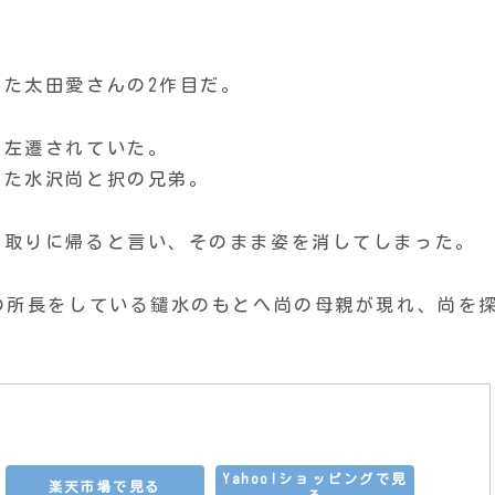
た太田愛さんの2作目だ。
に左遷されていた。
した水沢尚と択の兄弟。
を取りに帰ると言い、そのまま姿を消してしまった。
の所長をしている鑓水のもとへ尚の母親が現れ、尚を
Yahoo!ショッピングで見
楽天市場で見る
る