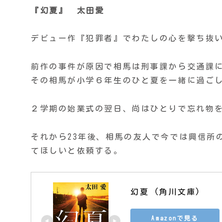
『幻夏』 太田愛
デビュー作『犯罪者』でわたしの心を撃ち抜い
前作の事件が原因で相馬は刑事課から交通課
その相馬が小学６年生のひと夏を一緒に過ご
２学期の始業式の翌日、尚はひとりで忘れ物
それから23年後、相馬の友人で今では興信所
てほしいと依頼する。
幻夏 (角川文庫)
Amazonで見る