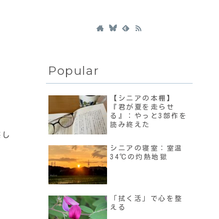
Popular
【シニアの本棚】
『君が夏を走らせ
る』：やっと3部作を
読み終えた
探し
シニアの寝室：室温
34℃の灼熱地獄
「拭く活」で心を整
える