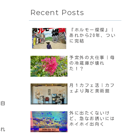
Recent Posts
『ホルモー燦燦』｜
あれから20年、つい
に完結
予定外の大仕事｜母
の冷蔵庫が壊れ
た！？
月１カフェ活｜カフ
ェより海と美術館
、自
外に出たくないけ
ど、急なお誘いには
ホイホイ出向く
され