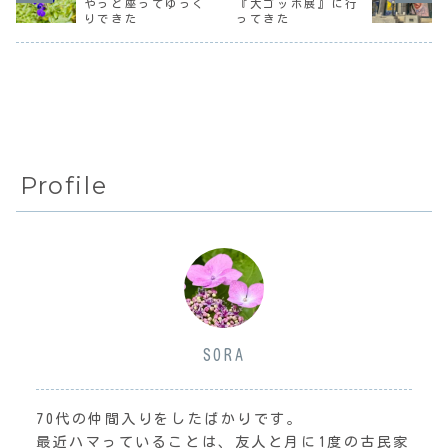
やっと座ってゆっく
『大ゴッホ展』に行
た。2025年2026
ね、出席メンバー
年繰り返してい
りできた
ってきた
年新しい冷蔵庫を
がちょっと気にな
る。今年は西側通
使い始めたのは4月
るところ。とはい
路の散水栓が芝に
の...
え、彼女とは...
埋もれてしまっ
て...
Profile
SORA
70代の仲間入りをしたばかりです。
最近ハマっていることは、友人と月に1度の古民家