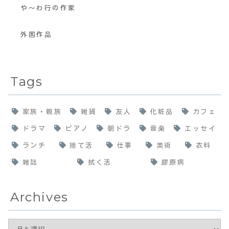
や〜わ行の作家
外国作品
Tags
家族・親族
雑貨
友人
化粧品
カフェ
ドラマ
ピアノ
朝ドラ
音楽
エッセイ
ランチ
捨て活
仕事
美術
衣料
雑誌
拭く活
膠原病
Archives