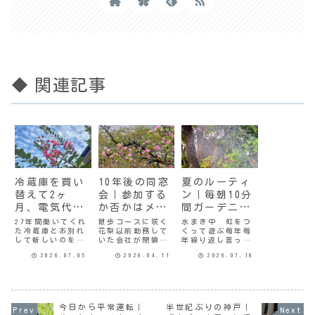
◆ 関連記事
冷蔵庫を買い
10年後の同窓
夏のルーティ
替えて2ヶ
会｜参加する
ン｜毎朝10分
月、電気代は
か否かはメン
間ガーデニン
どうなった？
バー次第？
グ
27年間働いてくれ
散歩コースに咲く
水まき中 虹をつ
た冷蔵庫とお別れ
花梨以前勤務して
くって遊ぶ毎年毎
して新しいのをお
いた会社が閉鎖に
年繰り返し言って
迎えしたのが4月の
なって、解散会を
るけど、暑くなる
2026.07.05
2026.04.11
2026.07.16
終わり。それから2
したのは10年前
と家から1歩も外に
ヶ月、電気代に変
だ。先日、同窓会
出たくない。そん
化はあったのか。
をするから出欠を
なずぼらガーデナ
太陽光システムを
教えてとLINEが来
ーとしては、夏の
設置して以来、一
た。実はわたしに
終わりに庭の惨状
応雑に記録してい
は二度と会いたく
を見て常に反省す
今日から平常運転｜
半世紀ぶりの神戸｜
たので検証してみ
ない人がいるので
るのだ。それも毎