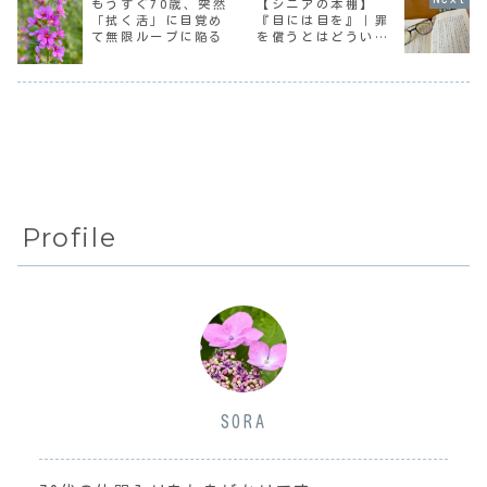
もうすぐ70歳、突然
【シニアの本棚】
決まった。わたし
とそうなるんよ」
ランジアも咲き始
「拭く活」に目覚め
『目には目を』｜罪
は全て娘に任せて
と言われたことを
めたんだけど、父
て無限ループに陥る
を償うとはどういう
背負われていくつ
覚えている。その
が生前植えていた
もりだったのに。
頃人の悪口を言
菊や石蕗...
ことか
彼...
っ...
Profile
SORA