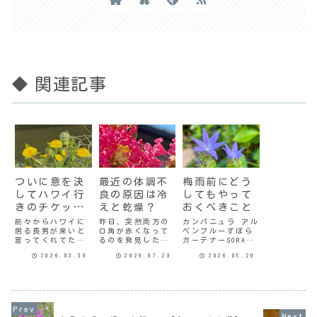
◆ 関連記事
ついに意を決
最近の体調不
梅雨前にどう
してハワイ行
良の原因は冷
してもやって
きのチケット
えと乾燥？
おくべきこと
購入
前々からハワイに
昨日、突然両方の
カンパニュラ アル
居る長男が来いと
口角が赤くなって
ペンブルーずぼら
言ってくれてたん
るのを発見した。
ガーデナーSORA。
だけど、なんだか
口角炎のようだけ
ガーデナーという
2026.03.30
2026.07.29
2026.05.20
億劫で決心がつか
ど、大人になって
のもおこがましい
ないまま日が過ぎ
からこんな症状が
が…。庭仕事しな
ていた。「いつ
出た記憶がない。
くちゃと、ドクダ
か」「そのうち」
子どもの頃、唇の
ミを切ったのがち
と言ってても事が
両端が爛れたよう
ょうど1ヶ月前。東
進まないので、先
になった時、母親
庭にはガウラやカ
日具体的な日程は
に「人の悪口言う
ンパニュラ、ラグ