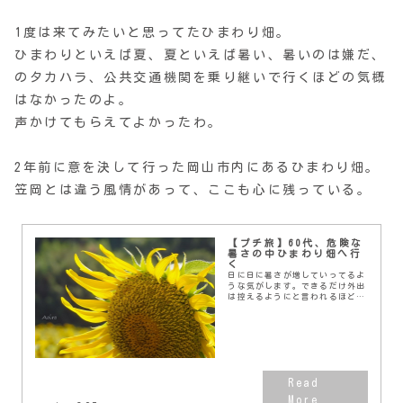
1度は来てみたいと思ってたひまわり畑。
ひまわりといえば夏、夏といえば暑い、暑いのは嫌だ、
のタカハラ、公共交通機関を乗り継いで行くほどの気概
はなかったのよ。
声かけてもらえてよかったわ。
2年前に意を決して行った岡山市内にあるひまわり畑。
笠岡とは違う風情があって、ここも心に残っている。
【プチ旅】60代、危険な
暑さの中ひまわり畑へ行
く
日に日に暑さが増していってるよ
うな気がします。できるだけ外出
は控えるようにと言われるほど危
険な暑さの中、ひまわりを見に行
ってきました。牟佐大久保のひま
わり畑岡山県内ではひまわりと言
えば笠岡市ベイファー...