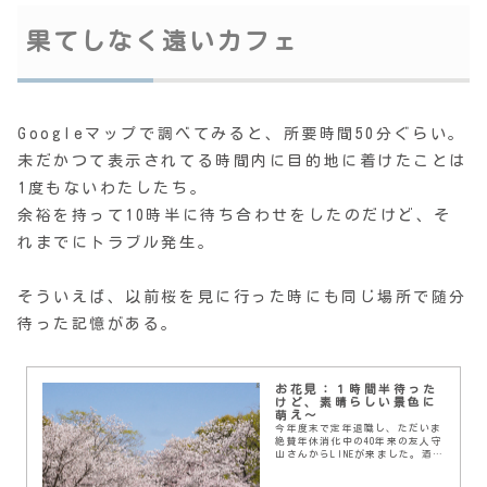
果てしなく遠いカフェ
Googleマップで調べてみると、所要時間50分ぐらい。
未だかつて表示されてる時間内に目的地に着けたことは
1度もないわたしたち。
余裕を持って10時半に待ち合わせをしたのだけど、そ
れまでにトラブル発生。
そういえば、以前桜を見に行った時にも同じ場所で随分
待った記憶がある。
お花見：１時間半待った
けど、素晴らしい景色に
萌え〜
今年度末で定年退職し、ただいま
絶賛年休消化中の40年来の友人守
山さんからLINEが来ました。酒津
公園に行きましょう倉敷の酒津公
園には水辺のカフェがあると聞い