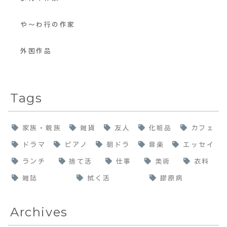
や〜わ行の作家
外国作品
Tags
家族・親族
雑貨
友人
化粧品
カフェ
ドラマ
ピアノ
朝ドラ
音楽
エッセイ
ランチ
捨て活
仕事
美術
衣料
雑誌
拭く活
膠原病
Archives