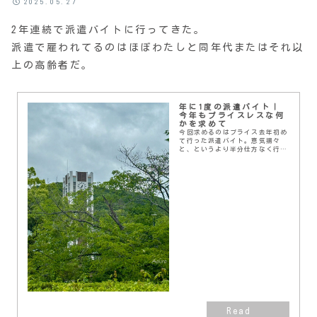
2025.05.27
2年連続で派遣バイトに行ってきた。
派遣で雇われてるのはほぼわたしと同年代またはそれ以
上の高齢者だ。
年に1度の派遣バイト｜
今年もプライスレスな何
かを求めて
今回求めるのはプライス去年初め
て行った派遣バイト。意気揚々
と、というより半分仕方なく行っ
たのだけど、思っていたより心地
いい感動を得られて働くことの意
味をあらためて感じたものだ。そ
の気持ちが残っていたの...