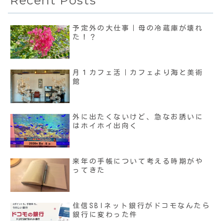
Recent Posts
予定外の大仕事｜母の冷蔵庫が壊れ
た！？
月１カフェ活｜カフェより海と美術
館
外に出たくないけど、急なお誘いに
はホイホイ出向く
来年の手帳について考える時期がや
ってきた
住信SBIネット銀行がドコモなんたら
銀行に変わった件