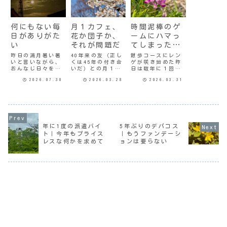
何にもない毎
月１カフェ、
時間泥棒のゲ
日がありがた
花か団子か、
ームにハマっ
い
それが問題だ
てしまった｜
ま、いいか
昨日の満月暑い暑
40年来の友（正し
散歩コースにレン
いと言いながら、
くは45年の付き合
ゲが咲き始めた昨
おんなじ日々を繰
いだ）との月１回
日は数年に１回あ
り返しているうち
のカフェめぐり。
るかないかのゲー
2026.07.30
2026.03.28
2026.03.31
に7月ももう終わり
ちょうど桜の季節
ム沼にハマってし
だ。こんななんに
ということもあっ
まった。子どもた
もない毎日がいか
て、お花見メイン
ちが小さかった頃
にありがたいか。
にしたかったとこ
は、「テトリス」
水が飲めてお風呂
ろだけど。以前か
とか「ぷよぷよ」
に入れて、エアコ
ら行ってみたいと
とか、あとゲーム
ンの効いた部屋に
思っていた所があ
ボーイの「メトロ
年に1度の派遣バイ
5年ぶりのデパコス
いられるのが一瞬
って、そこがどれ
イド」だったかを
ト｜今年もプライス
｜もうファンデーシ
にして当たり前で
くらい咲いてるか
やったことはあ
レスな何かを求めて
ョンは要らない
はなくなる。そん
はわからない。全
る。彼らが大人に
な現実が身に
く咲いてない...
なってからはゲー
染...
ム...