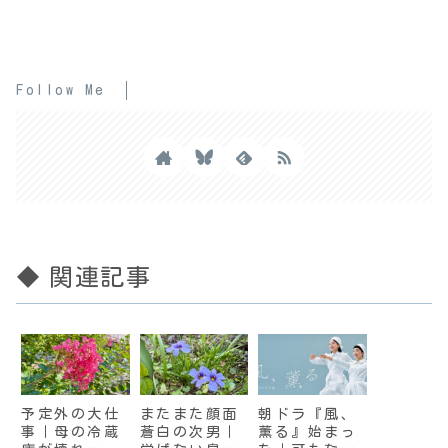
Follow Me
◆ 関連記事
予定外の大仕
またまた顔面
朝ドラ『風、
事｜母の冷蔵
蒼白の次男｜
薫る』始まっ