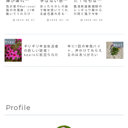
庫が壊れ
学ばない息子
た｜可もなく
た！？
に唖然
不可もなく
我が家のNational
ほったらかしの庭
臨港鉄道廃線跡の
製の冷蔵庫、27年
で毎年咲いてくれ
レンギョウ朝から
働いてくれたけど
る庭石菖今月もカ
の雨と風で今年の
ついに買い替えた
ードの支払い明細
桜も終わりなのか
2026.08.07
2026.05.18
2026.04.04
のが3ヶ月あまり前
が届く時期になっ
な。桜はその花の
だ。今度は母の世
た。2ヶ月前、青息
寿命が来るまでは
帯の冷蔵庫の冷凍
吐息で帰ってきた
雨に濡れても風に
室が開かなくなっ
同居次男、そこま
吹かれても散らな
た。引き出し式だ
で動揺してるなら
いと聞いたことが
けど引き出せな
まだ安心かと思っ
ある。そんなこと
い。引き出し自体
たのだけど。甘か
を思いながら、夕
ギリギリ年金生活者
年に1回の単発バイ
が動かない。母の
ったわ。実は今月
方雨が上がったの
の悲しい現実｜
ト、声かけてもらえ
冷蔵庫もそろそろ
もわたしは把握し
でワンコと散歩し
Appleに拒否られた
るのはありがたい
17年になろうとし
ていた、またとん
てきた。いつもの
てい...
でもない額に
公園で、まだ凛
な...
と...
Profile