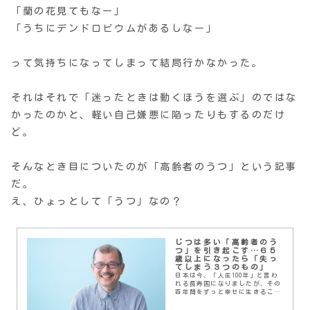
「蘭の花見てもなー」
「うちにデンドロビウムがあるしなー」
って気持ちになってしまって結局行かなかった。
それはそれで「迷ったときは動くほうを選ぶ」のではな
かったのかと、軽い自己嫌悪に陥ったりもするのだけ
ど。
そんなとき目についたのが「高齢者のうつ」という記事
だ。
え、ひょっとして「うつ」なの？
じつは多い「高齢者のう
つ」を引き起こす…６５
歳以上になったら「失っ
てしまう３つのもの」
日本は今、「人生100年」と言わ
れる長寿国になりましたが、その
百年間をずっと幸せに生きること
は、必ずしも容易ではありませ
ん。特に人生の後半、長生きをす