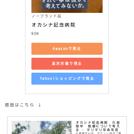
ノーブランド品
オカシナ記念病院
NON
Amazonで見る
楽天市場で見る
Yahoo!ショッピングで見る
感想はこちら ↓
オカシナ記念病院 久坂
部羊 医療について考え
る : ギリギリ年金生活
久坂部さんは、デビュー作の「廃