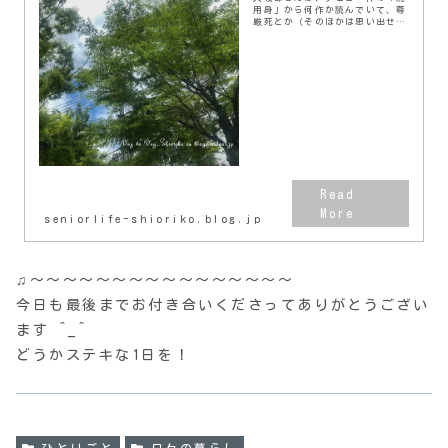
用身」から何作か読んでいて、尊
厳死とか（そのほかは思い出せな
いけど）、現代医療に問題を投げ
かけるタイプの作品が多い印象を
持っている。オカシナ記念病院久
坂部 羊KADOKA...
seniorlife-shioriko.blog.jp
♫〜〜〜〜〜〜〜〜〜〜〜〜〜〜〜〜
今日も最後までお付き合いくださってありがとうござい
ます ^_^
どうかステキな1日を！
ひとりごと
日々の暮らし