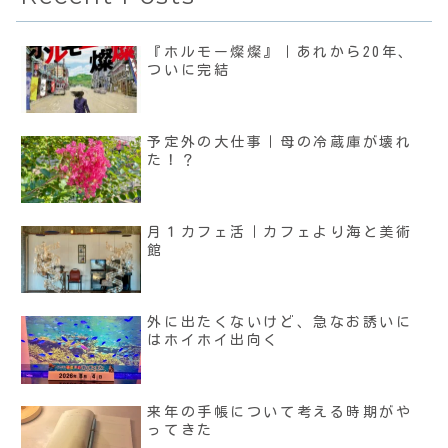
『ホルモー燦燦』｜あれから20年、
ついに完結
予定外の大仕事｜母の冷蔵庫が壊れ
た！？
月１カフェ活｜カフェより海と美術
館
外に出たくないけど、急なお誘いに
はホイホイ出向く
来年の手帳について考える時期がや
ってきた