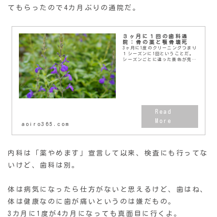
てもらったので4カ月ぶりの通院だ。
３ヶ月に１回の歯科通
院：骨の薬と顎骨壊死
3ヶ月に1度のクリーニングつまり
１シーズンに1回ということだ。
シーズンごとに違った景色が見ら
れるので、15分ぐらいの道のりを
テクテク歩いていくのも楽しみの
ひとつだ。とはいえ、この危険な
暑さの中、道沿い...
aoiro365.com
内科は「薬やめます」宣言して以来、検査にも行ってな
いけど、歯科は別。
体は病気になったら仕方がないと思えるけど、歯はね、
体は健康なのに歯が痛いというのは嫌だもの。
3カ月に1度が4カ月になっても真面目に行くよ。