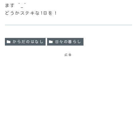
ます ^_^
どうかステキな1日を！
からだのはなし
日々の暮らし
広告