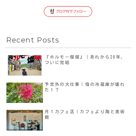
Recent Posts
『ホルモー燦燦』｜あれから20年、
ついに完結
予定外の大仕事｜母の冷蔵庫が壊れ
た！？
月１カフェ活｜カフェより海と美術
館