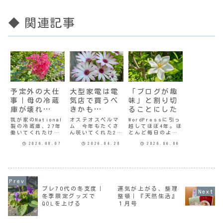
◆ 関連記事
予定外の大仕
大型家電は電
「ブログが趣
事｜母の冷蔵
気店で買うべ
味」と割り切
庫が壊れ
きかも…
ることにした
た！？
我が家のNational
オステオスペルマ
WordPressに引っ
製の冷蔵庫、27年
ム 今年もたくさ
越してほぼ4年。ほ
働いてくれたけど
ん咲いてくれた25
とんど毎日のよう
ついに買い替えた
年間共に過ごした
に書いてきたわけ
2026.08.07
2026.04.28
2026.06.06
のが3ヶ月あまり前
National冷蔵庫と
で、何を今さらっ
だ。今度は母の世
お別れして新しい
て思われるかもだ
帯の冷蔵庫の冷凍
冷蔵庫をお迎えし
けど。自分の中で
室が開かなくなっ
た。アマ○ンで買
はささやかながら
た。引き出し式だ
ったんだけど、搬
ずっと心に葛藤が
けど引き出せな
出と搬入で業者さ
あった。わたしの
い。引き出し自体
んは四苦八苦。設
場合は収益目的で
プレ70代の冬支度｜
運気が上がる、整理
が動かない。母の
置場所が2階なので
はないし、ブログ
冬季限定グッズで
整頓｜『天然生活』
冷蔵庫もそろそろ
大変だった。30年
村のランキングに
QOLを上げる
１月号
17年になろうとし
前に引っ越してき
も参加していな
てい...
た...
い。PV...