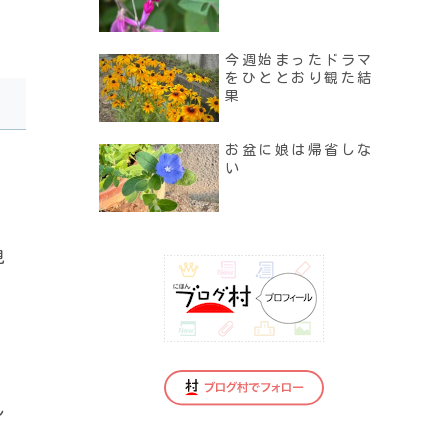
今週始まったドラマ
をひととおり観た結
果
お盆に娘は帰省しな
い
見
し