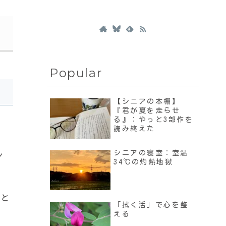
Popular
【シニアの本棚】
『君が夏を走らせ
る』：やっと3部作を
読み終えた
シニアの寝室：室温
ン
34℃の灼熱地獄
人と
「拭く活」で心を整
える