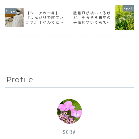
の39.3℃だそう
「70になったら派
けなんだけど、結
だ。その頃わたし
手なばーさんにな
局最後に大雑把な
は岡山には住んで
るぞ」ということ
感想だけで。楽し
【シニアの本棚】
猛暑日が続いてるけ
なかったけど、そ
だ。70歳になって
めた作品『テミス
『しんがりで寝てい
ど、そろそろ来年の
んなに暑い日もあ
から半年が過ぎ
の不確かな法廷』
ます』｜なんてこと
手帳について考える
ったんだね。それ
た。果たして派手
やはり今期はコレ
にして...
なばーさんにな
が一番だった。と
のない日常がおもし
時期なのだ
っ...
ても...
ろい
Profile
SORA