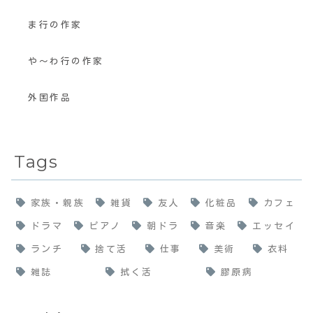
ま行の作家
や〜わ行の作家
外国作品
Tags
家族・親族
雑貨
友人
化粧品
カフェ
ドラマ
ピアノ
朝ドラ
音楽
エッセイ
ランチ
捨て活
仕事
美術
衣料
雑誌
拭く活
膠原病