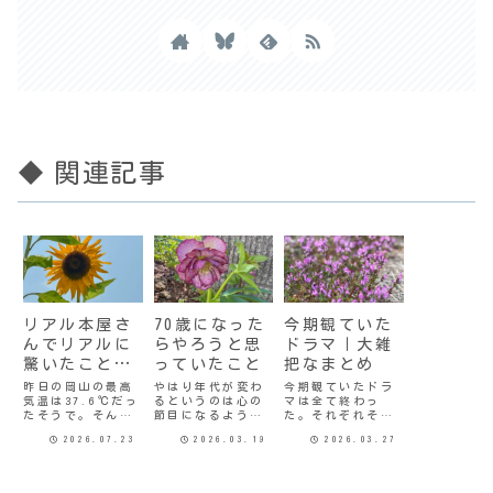
◆ 関連記事
リアル本屋さ
70歳になった
今期観ていた
んでリアルに
らやろうと思
ドラマ｜大雑
驚いたこと２
っていたこと
把なまとめ
件
昨日の岡山の最高
やはり年代が変わ
今期観ていたドラ
気温は37.6℃だっ
るというのは心の
マは全て終わっ
たそうで。そんな
節目になるよう
た。それぞれその
数字今まで聞いた
で、70になる少し
回ごとに思うこと
2026.07.23
2026.03.19
2026.03.27
記憶がないけど、
前から「70歳にな
はあったのだけ
どうなんだろ。岡
ったら…」と考え
ど、文字にするほ
山市内の観測史上
ていたことがあ
どのこともなく、
最高気温は1994年
る。その一つが
まぁ面倒というだ