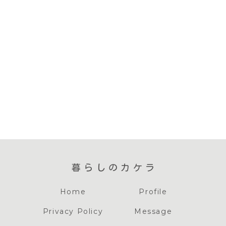
暮らしのカケラ
Home
Profile
Privacy Policy
Message