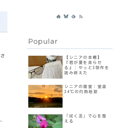
Popular
白さ
【シニアの本棚】
『君が夏を走らせ
る』：やっと3部作を
読み終えた
シニアの寝室：室温
34℃の灼熱地獄
「拭く活」で心を整
上、
える