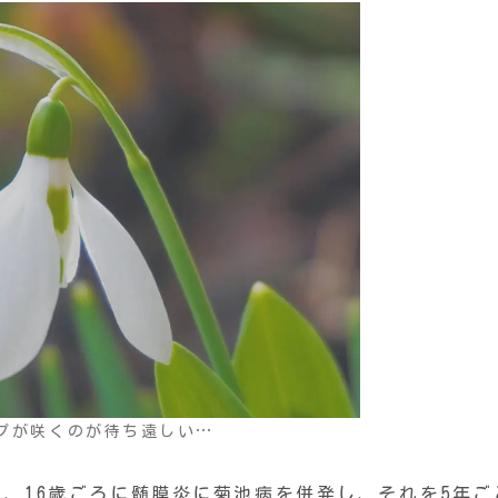
プが咲くのが待ち遠しい…
、16歳ごろに髄膜炎に菊池病を併発し、それを5年ご