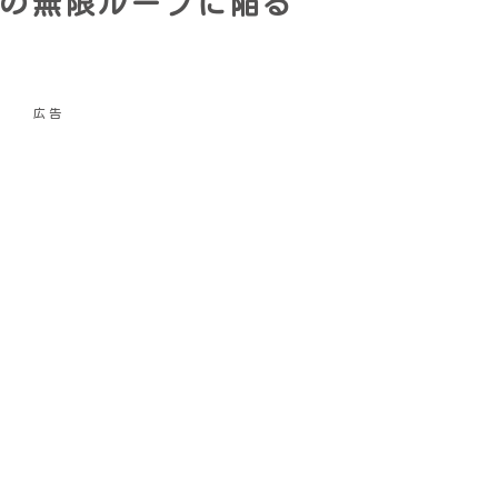
の無限ループに陥る
広告