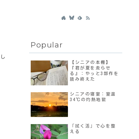
Popular
まし
【シニアの本棚】
『君が夏を走らせ
る』：やっと3部作を
読み終えた
シニアの寝室：室温
34℃の灼熱地獄
「拭く活」で心を整
える