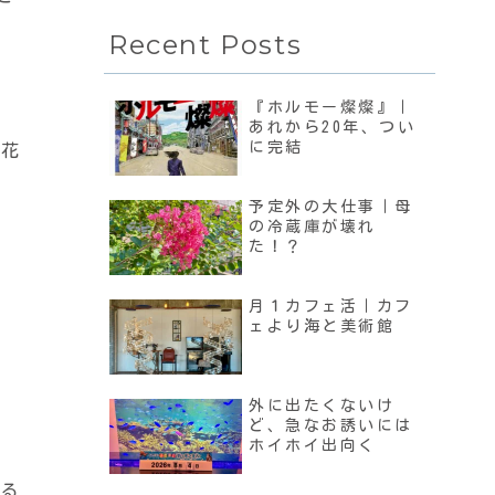
Recent Posts
『ホルモー燦燦』｜
あれから20年、つい
に完結
し花
予定外の大仕事｜母
の冷蔵庫が壊れ
た！？
月１カフェ活｜カフ
ェより海と美術館
外に出たくないけ
ど、急なお誘いには
ホイホイ出向く
てる