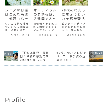
シニアの日常
オーディブル
70代のわたし
はこんなもの
の無料体験、
にちょうどい
｜他愛もない
２週間でわか
い英語学習法
ことにほっこ
ったこと
ワンコと朝の散歩
毎朝朝ドラを見な
ピンクオオデマリ
中、いつも綺麗だ
がら朝食をとって
英語をやろうと思
り
なーと思いながら
いたけど、リタイ
って、家にある
通り過ぎているア
アしてその時間オ
2024年版「英会話
2026.06.13
2026.06.26
2026.04.30
ナベル。庭にお家
ーディブルを聴く
タイムトライア
の方がおられたの
ことにしたのは今
ル」のテキストを
で声をかけて写真
月の初め頃だっ
やってはいるのだ
を撮らせてもらっ
た。1ヶ月の無料体
けど。英語って耳
た。昨日は図書館
験期間開始から2週
から音声が入って
に行ったついでに
間ほど経って幾つ
こないと、自分で
「下剋上球児」最終
60代、セルフレジで
1400円カットに行
かの作品を聴いた
読むだけではなか
回：単純に感動でき
バーコードが読み込
ってきた。行くた
ので、今後どうす
なか頭に入らなく
ない自分がちょっと
めず（汗）
びに「後ろどうし
るかを考えてみ
ない？頭に入らな
悲しい
ますか、前髪は？
た。【結論】継続
いというか、モチ
横は？」なん...
はしない。最初
ベーションが上
の...
が...
Profile