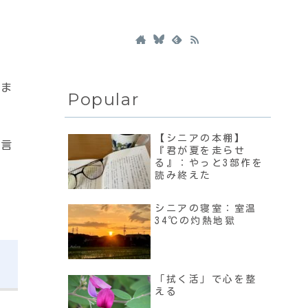
しま
Popular
【シニアの本棚】
句言
『君が夏を走らせ
る』：やっと3部作を
読み終えた
シニアの寝室：室温
34℃の灼熱地獄
「拭く活」で心を整
える