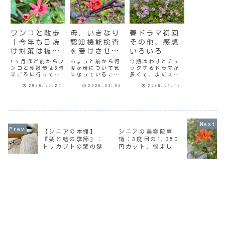
ワンコと散歩
母、いきなり
春ドラマ初回
｜今年も日焼
認知機能検査
その他、感想
け対策は抜か
を受けさせら
いろいろ
りなく
れたらしい
1ヶ月ほど前からワ
ちょっと前から何
今期はわりとチェ
ンコと朝散歩は6時
度か母について気
ックするドラマが
半ごろに行ってい
になっていること
多くて、まだスタ
る。冬の間は寒い
があると言ってき
ートしていないの
2026.05.24
2026.03.03
2026.04.16
し暗いしで、陽が
た。地域包括支援
も幾つかあるけ
昇って少し暖かく
センターに相談に
ど、とりあえず今
なってから出かけ
行ったらいいのか
の時点で初回を見
ていたのだけど。
しらなどと考えて
終わったものにつ
これからは6時半過
いたけど、まずは
いてグダグダと。
ぎると暑いし日差
かかりつけ医に相
月曜日サバ缶宇宙
しも強くなる。年
談したほうがいい
へ行くどうしても
【シニアの本棚】
シニアの美容院事
中SPF50のUV下地
と聞いて、次の診
『宙わたる教室』
『栞と嘘の季節』：
情：3度目の1,350
を使ってるし帽子
察には同伴しよう
のイメージが拭え
トリカブトの栞の謎
円カット、悩まし
もかぶってるんだ
と思っていたの
ないんだけど。ち
けど...
だ。ところが、次
なみに『宙わたる
い…
の...
教...