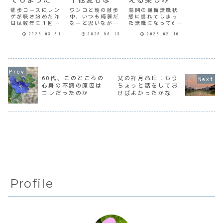
ま、いいか
ことにほっこ
散歩コースにレン
ワンコと朝の散歩
満開の蝋梅無職状
ゲが咲き始めた昨
中、いつも綺麗だ
態に慣れてしまっ
り
日は数年に１回あ
なーと思いながら
た無職になって6年
るかないかのゲー
通り過ぎているア
目。初めのうち
2026.03.31
2026.06.13
2026.02.16
ム沼にハマってし
ナベル。庭にお家
は、近所をカメラ
まった。子どもた
の方がおられたの
持ってのんびり散
ちが小さかった頃
で声をかけて写真
歩するのが楽しか
は、「テトリス」
を撮らせてもらっ
った。それまでは
とか「ぷよぷよ」
た。昨日は図書館
家と職場の往復だ
とか、あとゲーム
に行ったついでに
けだったので初め
ボーイの「メトロ
1400円カットに行
て見る景色ばかり
60代、このところの
父の祥月命日：もう
イド」だったかを
ってきた。行くた
で「こんな所にこ
心身の不調の原因は
ちょっと話をしてお
やったことはあ
びに「後ろどうし
んな花が咲いてた
コレだったのか
けばよかったかな
る。彼らが大人に
ますか、前髪は？
のか」なんて、新
なってからはゲー
横は？」なん...
鮮な思いで歩い
ム...
て...
Profile