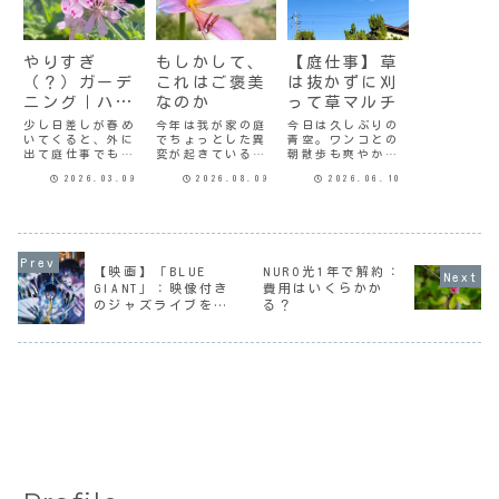
やりすぎ
もしかして、
【庭仕事】草
（？）ガーデ
これはご褒美
は抜かずに刈
ニング｜ハー
なのか
って草マルチ
ブゼラニウム
少し日差しが春め
今年は我が家の庭
今日は久しぶりの
いてくると、外に
でちょっとした異
青空。ワンコとの
が丸坊主
出て庭仕事でもし
変が起きている。
朝散歩も爽やかで
ようかという気に
ミモザの花芽何年
気持ちが良かっ
2026.03.09
2026.08.09
2026.06.10
なってくるね。
も何年も咲かなか
た。昨日のこと、
元々鉢植えで2階の
ったミモザに花芽
午前中は日差しも
ベランダに置いて
がついている。ま
なく涼しくて、草
あったハーブゼラ
だまだ花が開くま
刈りするなら今日
ニウム。元気がな
でには半年以上か
しかないという気
くなったからと地
かるのかな。本当
持ちでやっておい
植えにしたのだっ
に花芽なのか、実
た。例の草刈り鋏
【映画】「BLUE
NURO光1年で解約：
た。それから何年
はいまだに半信半
が届いた時にお試
GIANT」：映像付き
費用はいくらかか
経つだろう、10年
疑ではあるのだけ
し的にやってか
のジャズライブを堪
る？
以上になるかな。
ど。今までこの時
ら、もう2週間以上
能
モリモリ大き
期にこのような
経ってしまった。
く...
形...
「...