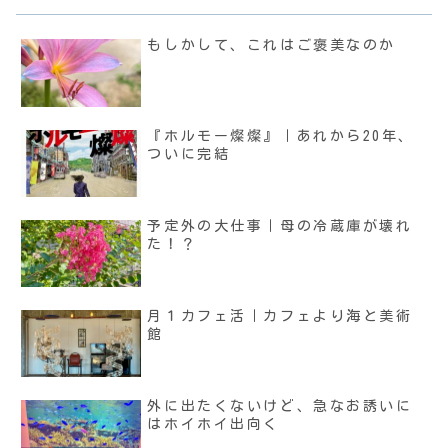
もしかして、これはご褒美なのか
『ホルモー燦燦』｜あれから20年、
ついに完結
予定外の大仕事｜母の冷蔵庫が壊れ
た！？
月１カフェ活｜カフェより海と美術
館
外に出たくないけど、急なお誘いに
はホイホイ出向く