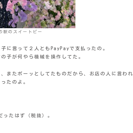
の駅のスイートピー
に言って２人ともPayPayで支払ったの。
女の子が何やら機械を操作してた。
ど、またボーッとしてたものだから、お店の人に言わ
らったのよ。
円だったはず（税抜）。