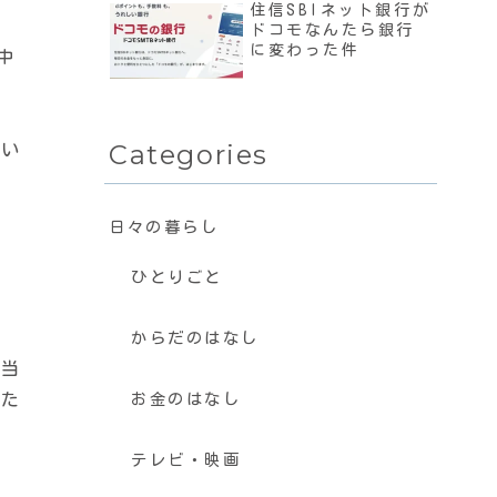
住信SBIネット銀行が
ドコモなんたら銀行
に変わった件
中
Categories
らい
日々の暮らし
い
ひとりごと
からだのはなし
の当
った
お金のはなし
テレビ・映画