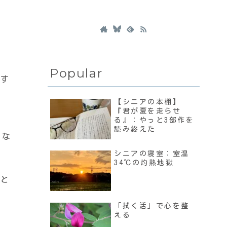
Popular
文す
【シニアの本棚】
『君が夏を走らせ
る』：やっと3部作を
読み終えた
しな
シニアの寝室：室温
34℃の灼熱地獄
くと
「拭く活」で心を整
える