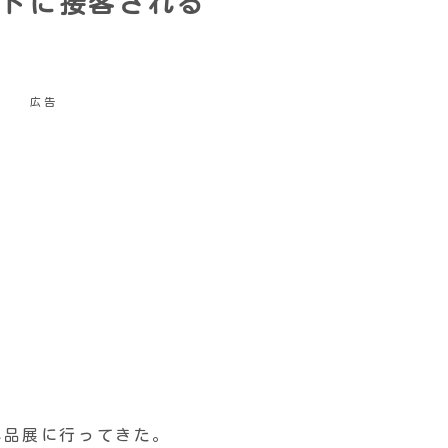
トに接客される
広告
小品展に行ってきた。