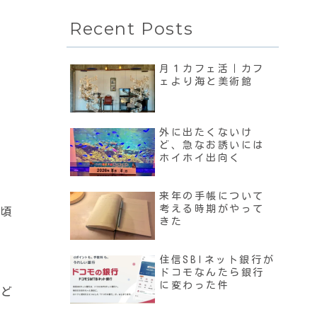
Recent Posts
月１カフェ活｜カフ
ェより海と美術館
外に出たくないけ
ど、急なお誘いには
ホイホイ出向く
来年の手帳について
考える時期がやって
近頃
きた
住信SBIネット銀行が
ドコモなんたら銀行
に変わった件
けど