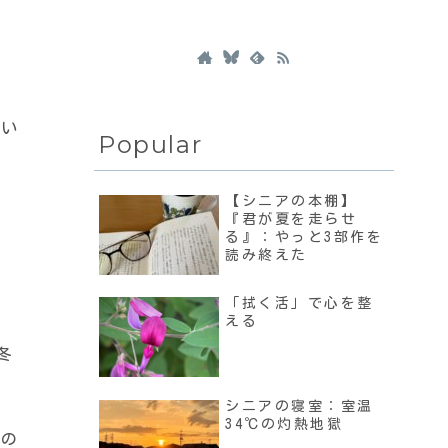
。
てい
Popular
。
【シニアの本棚】
『君が夏を走らせ
る』：やっと3部作を
読み終えた
「拭く活」で心を整
える
冬
シニアの寝室：室温
34℃の灼熱地獄
園の