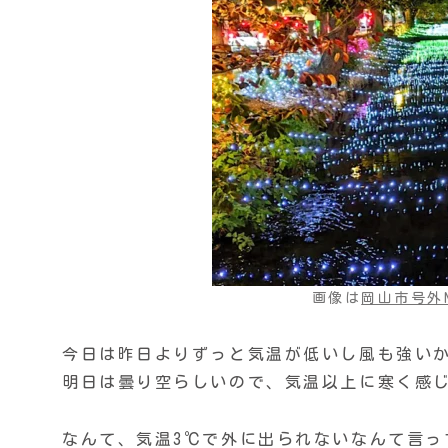
画像は
岡山市号外N
今日は昨日よりずっと気温が低いし風も強い
明日は曇り空らしいので、気温以上に寒く感
なんて、気温3℃で外に出られないなんて言っ