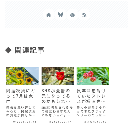
◆ 関連記事
同居次男にと
SNSが憂鬱の
長年目を背け
って7月は鬼
元になってる
ていたストレ
門
のかもしれな
スが解消され
い件
た件
過去を思い返して
SNSに搾取されるも
無人のお隣からや
みると、同居次男
の相変わらずなん
ってきたブラック
に災難が降りかか
にもない日々。そ
ベリーわたしはお
るのは7月のことが
んな毎日に何か楽
そらくストレスに
2026.08.01
2026.02.14
2026.07.02
多い。去年、一昨
しみを見出して暮
無自覚なタイプだ
年と立て続けに車
らそうというのが
と思う。自分では
に追突されたのも7
わたしの目指すと
「ほとんどストレ