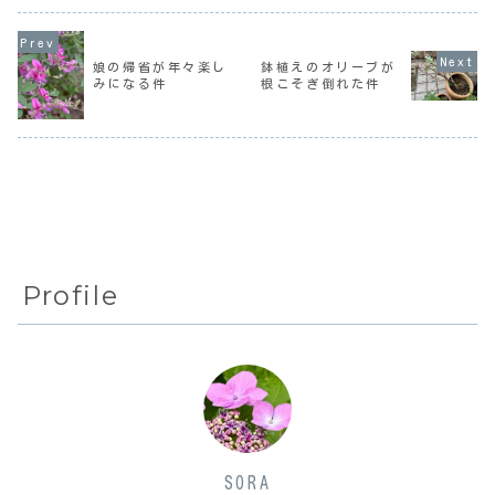
月のことだった。
ころのはずだけ
スはない」と思っ
一昨年追突された
ど、ビミョー。一
ているのだけど、
時は、車も10年以
昨日コーヒーセッ
とある医師に「そ
上乗っていて車検
ションに行って美
れは気づいてない
間近。とりあえず
味しいコーヒーと
だけで、実はそれ
娘の帰省が年々楽し
鉢植えのオリーブが
その年は車検に出
出会い気分が上が
が一番怖いんで
みになる件
根こそぎ倒れた件
して、次の時に買
ったけど、言って
す」と言われた覚
い替えよう...
みればそれも
えがある。この
一...
度、...
Profile
SORA