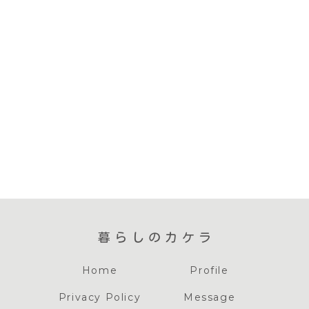
暮らしのカケラ
Home
Profile
Privacy Policy
Message