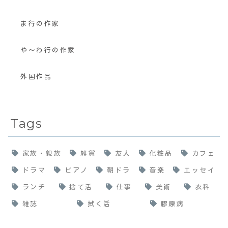
ま行の作家
や〜わ行の作家
外国作品
Tags
家族・親族
雑貨
友人
化粧品
カフェ
ドラマ
ピアノ
朝ドラ
音楽
エッセイ
ランチ
捨て活
仕事
美術
衣料
雑誌
拭く活
膠原病